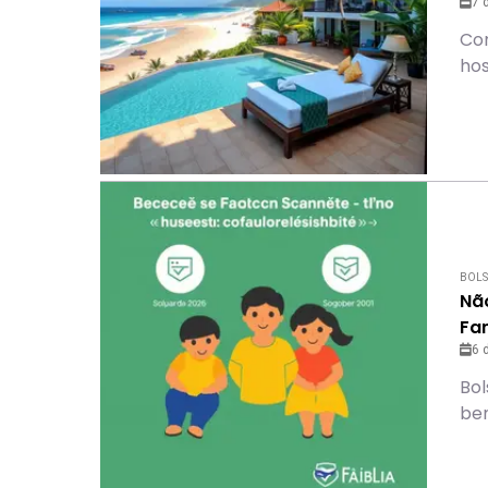
7 
Co
ho
BOLS
Nã
Fam
6 
Bol
ben