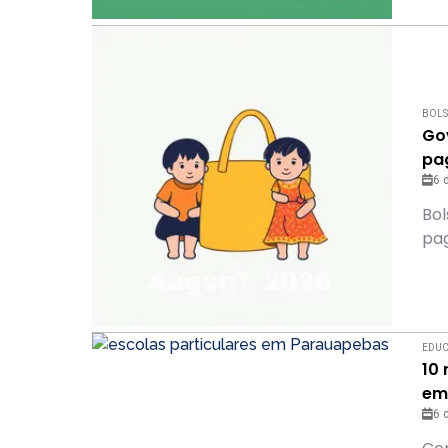
BOLS
Go
pa
6 
Bol
pa
EDU
10
em
6 