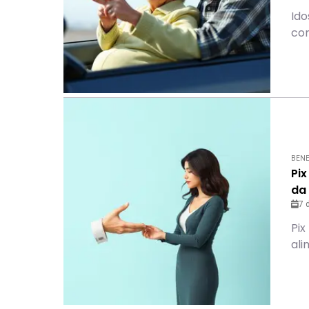
Id
co
BENE
Pix
da
7 
Pix
ali