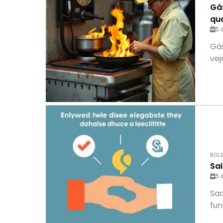
Gás
qu
5 
Gás
vej
BOLS
Sa
5 
Saq
fun