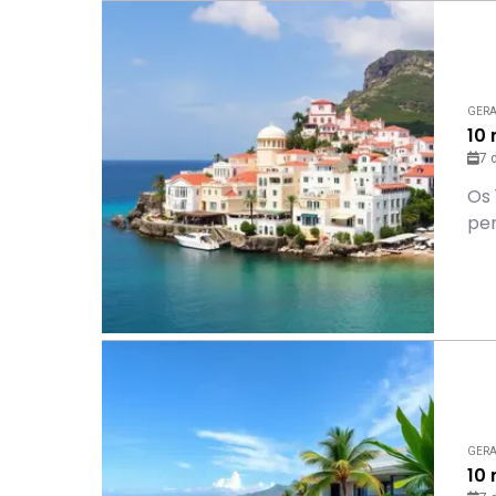
GER
10
7 
Os 
per
GER
10