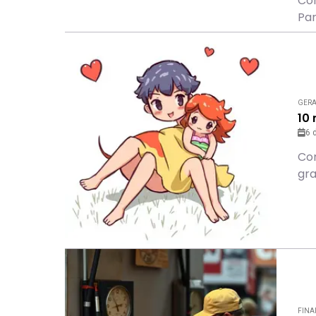
Con
Par
GER
10 
6 
Con
gra
FINA