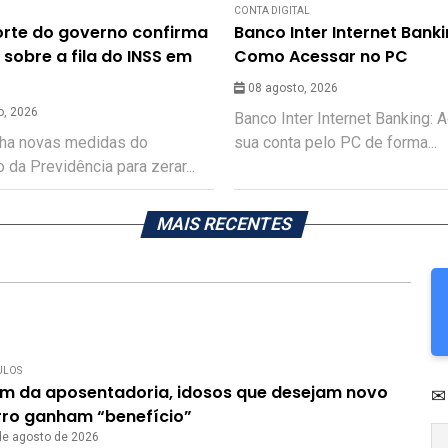
CONTA DIGITAL
rte do governo confirma
Banco Inter Internet Banki
 sobre a fila do INSS em
Como Acessar no PC
08 agosto, 2026
o, 2026
Banco Inter Internet Banking:
ha novas medidas do
sua conta pelo PC de forma...
o da Previdência para zerar...
MAIS RECENTES
ULOS
ém da aposentadoria, idosos que desejam novo
✉
rro ganham “benefício”
de agosto de 2026