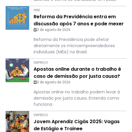
INSS
Reforma da Previdência entra em
discussão após 7 anos e pode mexer
com o bolso de quem é MEI
3 de agosto de 2026
Reforma da Previdência pode afetar
diretamente os microempreendedores
individuais (MEIs) no Brasil.
EMPREGO
Apostas online durante o trabalho é
caso de demissão por justa causa?
Entenda o que pode acontecer
3 de agosto de 2026
Apostas online no trabalho podem levar à
demissão por justa causa. Entenda como
funciona.
EMPREGO
Jovem Aprendiz Cigás 2025: Vagas
de Estágio e Trainee