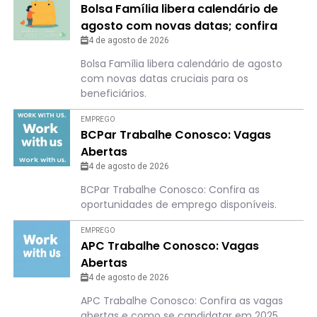
Bolsa Família libera calendário de
agosto com novas datas; confira
para não perder o dia
4 de agosto de 2026
Bolsa Família libera calendário de agosto
com novas datas cruciais para os
beneficiários.
EMPREGO
BCPar Trabalhe Conosco: Vagas
Abertas
4 de agosto de 2026
BCPar Trabalhe Conosco: Confira as
oportunidades de emprego disponíveis.
EMPREGO
APC Trabalhe Conosco: Vagas
Abertas
4 de agosto de 2026
APC Trabalhe Conosco: Confira as vagas
abertas e como se candidatar em 2025.