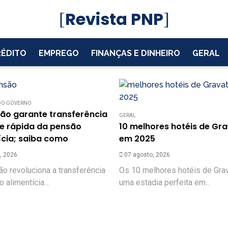
Revista PNP
RÉDITO
EMPREGO
FINANÇAS E DINHEIRO
GERAL
 DO GOVERNO
são garante transferência
GERAL
 e rápida da pensão
10 melhores hotéis de Gr
ícia; saiba como
em 2025
, 2026
07 agosto, 2026
o revoluciona a transferência
Os 10 melhores hotéis de Grav
 alimentícia...
uma estadia perfeita em...