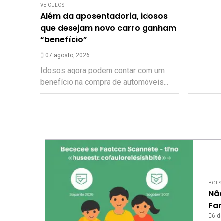
VEÍCULOS
Além da aposentadoria, idosos
que desejam novo carro ganham
“benefício”
07 agosto, 2026
Idosos agora podem contar com um
benefício na compra de automóveis...
BOLS
Nã
Fam
6 d