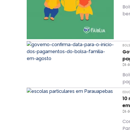
Bol
ben
BOLS
Go
pa
6 d
Bol
pa
EDU
10
em
6 d
Con
Par