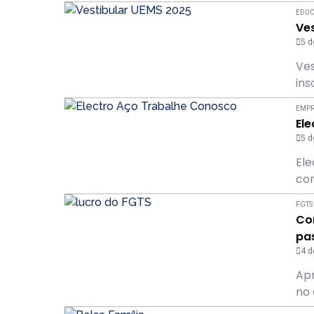
EDU
Ves
5 d
Ves
ins
EMP
El
5 d
Ele
com
FGTS
Com
pa
4 d
Apr
no 