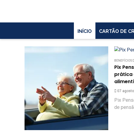
INÍCIO
CARTÃO DE C
BENEFÍCIOS
Pix Pen
prática
aliment
07 agosto
Pix Pensã
de pensão