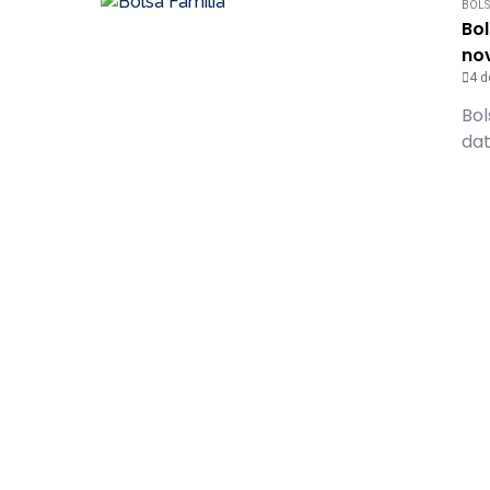
BOLS
Bol
nov
4 d
Bol
dat