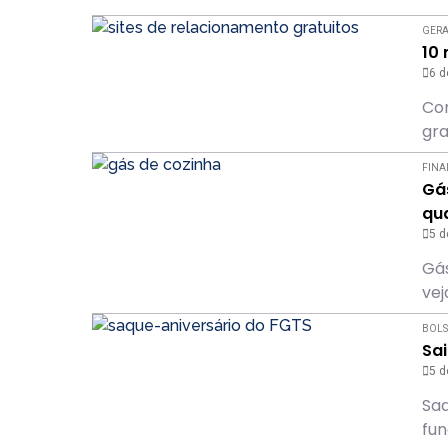
GER
10 
6 d
Con
gra
FINA
Gás
qu
5 d
Gás
vej
BOLS
Sa
5 d
Saq
fun