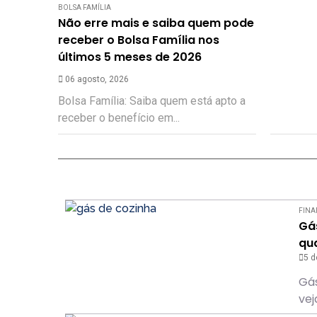
BOLSA FAMÍLIA
Não erre mais e saiba quem pode
receber o Bolsa Família nos
últimos 5 meses de 2026
06 agosto, 2026
Bolsa Família: Saiba quem está apto a
receber o benefício em...
FINA
Gás
qu
5 d
Gás
vej