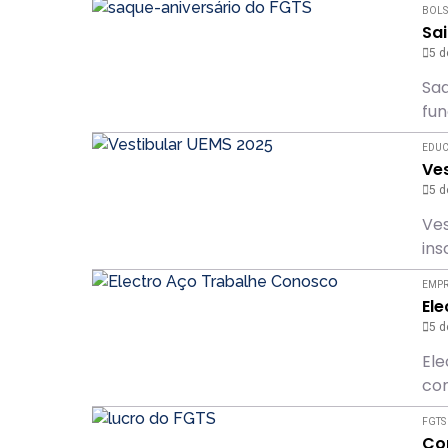
BOLS
Sa
5 d
Saq
fun
EDU
Ves
5 d
Ves
ins
EMP
El
5 d
Ele
com
FGTS
Com