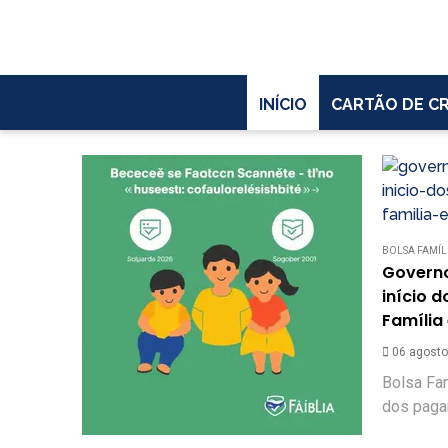
INÍCIO
CARTÃO DE C
BOLSA FAMÍL
Governo
início 
Família
06 agosto
Bolsa Fam
dos paga