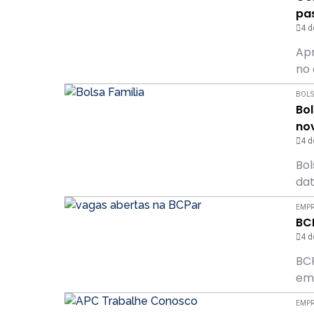
pa
4 d
Apr
no 
BOLS
Bol
nov
4 d
Bol
dat
EMP
BC
4 d
BCP
emp
EMP